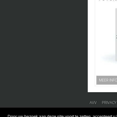
MEER INF
AVV
PRIVACY
Door uw bezoek aan deze site voort te zetten, accepteert 