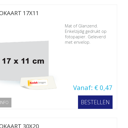
OKAART 17X11
Mat of Glanzend.
Enkelzijdig gedrukt op
fotopapier. Geleverd
met envelop.
Vanaf: € 0,47
BESTELLEN
INFO
OKAART 30X20