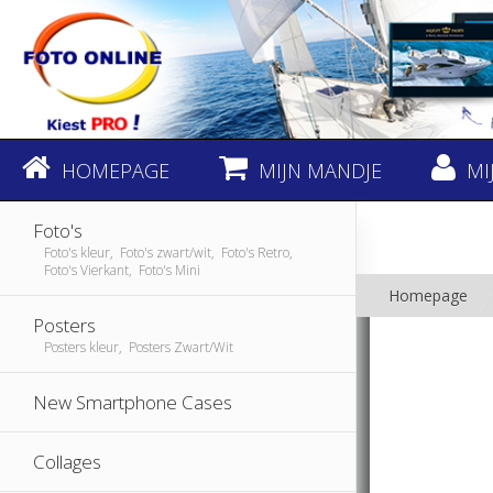
HOMEPAGE
MIJN MANDJE
MI
Foto's
Foto's kleur, Foto's zwart/wit, Foto's Retro,
Foto's Vierkant, Foto's Mini
Homepage
Posters
Posters kleur, Posters Zwart/Wit
New Smartphone Cases
Collages