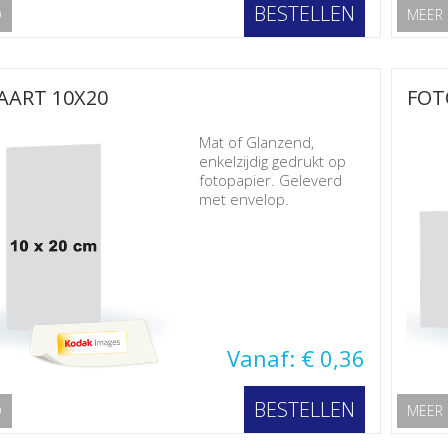
BESTELLEN
O
MEER 
AART 10X20
FOT
Mat of Glanzend,
enkelzijdig gedrukt op
fotopapier. Geleverd
met envelop.
Vanaf: € 0,36
BESTELLEN
O
MEER 