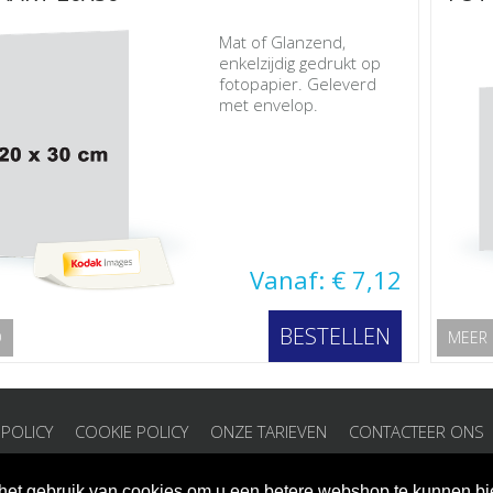
Mat of Glanzend,
enkelzijdig gedrukt op
fotopapier. Geleverd
met envelop.
Vanaf: € 7,12
BESTELLEN
O
MEER 
 POLICY
COOKIE POLICY
ONZE TARIEVEN
CONTACTEER ONS
u het gebruik van cookies om u een betere webshop te kunnen b