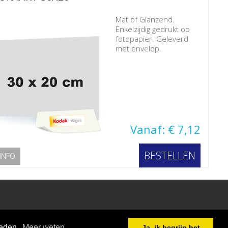
Mat of Glanzend.
Enkelzijdig gedrukt op
fotopapier. Geleverd
met envelop.
Vanaf: € 7,12
BESTELLEN
INFO
ieden.
Meer weten
Ja, ik begrijp het