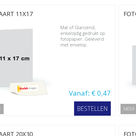
AART 11X17
FOT
Mat of Glanzend,
enkelzijdig gedrukt op
fotopapier. Geleverd
met envelop.
Vanaf: € 0,47
BESTELLEN
O
MEER 
AART 20X30
FOT