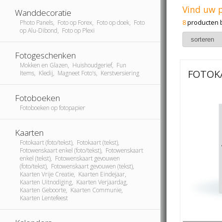
Vind uw 
Wanddecoratie
8
producten 
Photo Panels, Foto op Forex, Foto op doek, Foto
op Alu-Dibond, Foto op Plexi
Fotogeschenken
Mokken en Glazen, Huishoudgerief, Fun
FOTOK
Items, Kledij, Magneet Foto's, Kerstversiering
Fotoboeken
Fotoboeken op fotopapier
Kaarten
Fotokaart (foto/tekst), Fotokaart (tekst),
Fotowenskaart enkel (foto/tekst), Fotowenskaart
enkel (tekst), Fotowenskaart gevouwen
(foto/tekst), Fotowenskaart gevouwen (tekst),
Kaarten Vrije Creatie, Kaarten Eindejaar,
Kaarten Uitnodiging, Kaarten Verjaardag,
Kaarten Geboorte, Kaarten Communie,
Kaarten Lentefeest