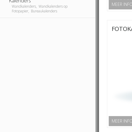
Kalenders
MEER INF
Wandkalenders, Wandkalenders op
Fotopapier, Bureaukalenders
FOTOK
MEER INF