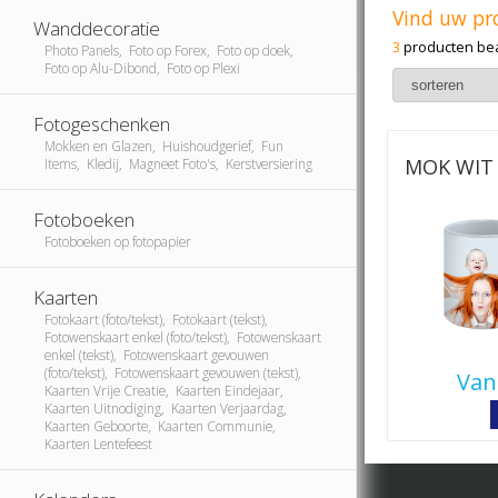
Vind uw pr
Wanddecoratie
3
producten be
Photo Panels, Foto op Forex, Foto op doek,
Foto op Alu-Dibond, Foto op Plexi
Fotogeschenken
Mokken en Glazen, Huishoudgerief, Fun
MOK WIT
Items, Kledij, Magneet Foto's, Kerstversiering
Fotoboeken
Fotoboeken op fotopapier
Kaarten
Fotokaart (foto/tekst), Fotokaart (tekst),
Fotowenskaart enkel (foto/tekst), Fotowenskaart
enkel (tekst), Fotowenskaart gevouwen
(foto/tekst), Fotowenskaart gevouwen (tekst),
Van
Kaarten Vrije Creatie, Kaarten Eindejaar,
Kaarten Uitnodiging, Kaarten Verjaardag,
Kaarten Geboorte, Kaarten Communie,
Kaarten Lentefeest