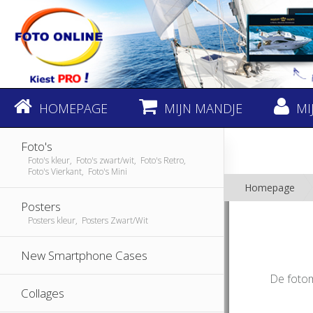
HOMEPAGE
MIJN MANDJE
MI
Foto's
Foto's kleur, Foto's zwart/wit, Foto's Retro,
Foto's Vierkant, Foto's Mini
Homepage
Posters
Posters kleur, Posters Zwart/Wit
New Smartphone Cases
De fotom
Collages