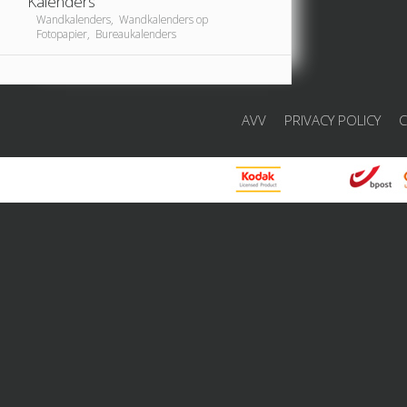
Kalenders
Wandkalenders, Wandkalenders op
Fotopapier, Bureaukalenders
AVV
PRIVACY POLICY
C