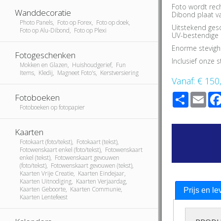
Foto wordt rec
Wanddecoratie
Dibond plaat v
Photo Panels, Foto op Forex, Foto op doek,
Uitstekend ges
Foto op Alu-Dibond, Foto op Plexi
UV-bestendige i
Enorme stevigh
Fotogeschenken
Inclusief onze
Mokken en Glazen, Huishoudgerief, Fun
Items, Kledij, Magneet Foto's, Kerstversiering
Vanaf:
€ 150
Share
Ema
Fotoboeken
Fotoboeken op fotopapier
Kaarten
Fotokaart (foto/tekst), Fotokaart (tekst),
Fotowenskaart enkel (foto/tekst), Fotowenskaart
enkel (tekst), Fotowenskaart gevouwen
(foto/tekst), Fotowenskaart gevouwen (tekst),
Kaarten Vrije Creatie, Kaarten Eindejaar,
Kaarten Uitnodiging, Kaarten Verjaardag,
Kaarten Geboorte, Kaarten Communie,
Prijs en le
Kaarten Lentefeest