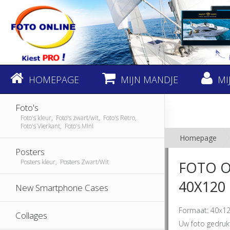
HOMEPAGE
MIJN MANDJE
MI
Foto's
Foto's kleur, Foto's zwart/wit, Foto's Retro,
Foto's Vierkant, Foto's Mini
Homepage
Posters
Posters kleur, Posters Zwart/Wit
FOTO O
40X120
New Smartphone Cases
Formaat: 40x12
Collages
Uw foto gedruk