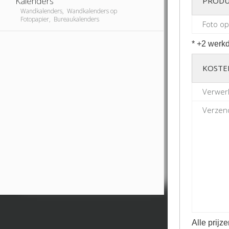
Kalenders
PRODU
Wandkalenders, Wandkalenders op
Fotopapier, Bureaukalenders
Foto o
* +2 werkd
KOSTE
Verwerk
Verzend
Alle prijze