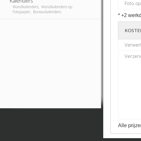
Kalenders
Foto op
Wandkalenders, Wandkalenders op
Fotopapier, Bureaukalenders
* +2 werkd
KOSTE
Verwerk
Verzend
Alle prijze