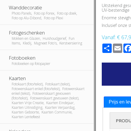
Uitstekend ges
Wanddecoratie
UV-bestendige i
Photo Panels, Foto op Forex, Foto op doek,
Enorme stevigh
Foto op Alu-Dibond, Foto op Plexi
Inclusief onze
Fotogeschenken
Vanaf:
€ 67,
Mokken en Glazen, Huishoudgerief, Fun
Items, Kledij, Magneet Foto's, Kerstversiering
Share
Ema
Fotoboeken
Fotoboeken op fotopapier
Kaarten
Fotokaart (foto/tekst), Fotokaart (tekst),
Fotowenskaart enkel (foto/tekst), Fotowenskaart
enkel (tekst), Fotowenskaart gevouwen
(foto/tekst), Fotowenskaart gevouwen (tekst),
Prijs en le
Kaarten Vrije Creatie, Kaarten Eindejaar,
Kaarten Uitnodiging, Kaarten Verjaardag,
Kaarten Geboorte, Kaarten Communie,
Kaarten Lentefeest
PRODU