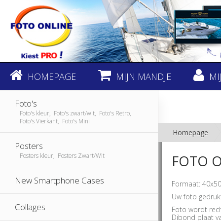
HOMEPAGE
MIJN MANDJE
MI
Foto's
Foto's kleur, Foto's zwart/wit, Foto's Retro,
Foto's Vierkant, Foto's Mini
Homepage
Posters
Posters kleur, Posters Zwart/Wit
FOTO O
New Smartphone Cases
Formaat: 40x50
Uw foto gedruk
Collages
Foto wordt rec
Dibond plaat v