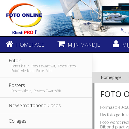
HOMEPAGE
MIJN MANDJE
MI
Foto's
Foto's kleur, Foto's zwart/wit, Foto's Retro,
Foto's Vierkant, Foto's Mini
Homepage
Posters
Posters kleur, Posters Zwart/Wit
FOTO O
New Smartphone Cases
Formaat: 40x60
Uw foto gedruk
Collages
Foto wordt rec
Dibond plaat v