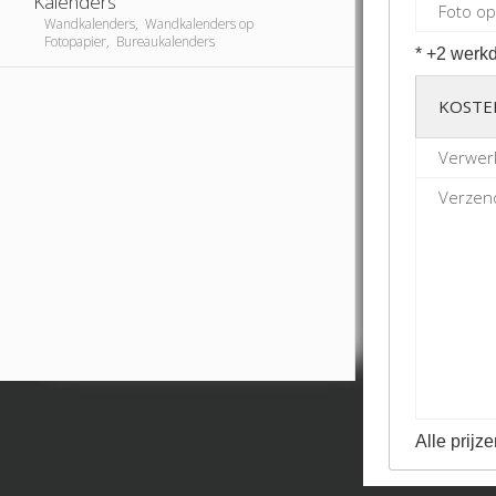
Kalenders
Foto op
Wandkalenders, Wandkalenders op
Fotopapier, Bureaukalenders
* +2 werkd
KOSTE
Verwerk
Verzend
Alle prijze