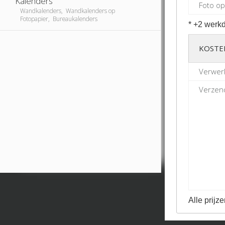
Kalenders
Foto op
Wandkalenders, Wandkalenders op
Fotopapier, Bureaukalenders
* +2 werkd
KOSTE
Verwerk
Verzend
Alle prijze