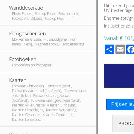
Uitstekend ges
Wanddecoratie
UV-bestendige i
Photo Panels, Foto op Forex, Foto op doek,
Enorme stevigh
Foto op Alu-Dibond, Foto op Plexi
Inclusief onze
Fotogeschenken
Vanaf:
€ 101
Mokken en Glazen, Huishoudgerief, Fun
Items, Kledij, Magneet Foto's, Kerstversiering
Share
Ema
Fotoboeken
Fotoboeken op fotopapier
Kaarten
Fotokaart (foto/tekst), Fotokaart (tekst),
Fotowenskaart enkel (foto/tekst), Fotowenskaart
enkel (tekst), Fotowenskaart gevouwen
(foto/tekst), Fotowenskaart gevouwen (tekst),
Prijs en le
Kaarten Vrije Creatie, Kaarten Eindejaar,
Kaarten Uitnodiging, Kaarten Verjaardag,
Kaarten Geboorte, Kaarten Communie,
Kaarten Lentefeest
PRODU