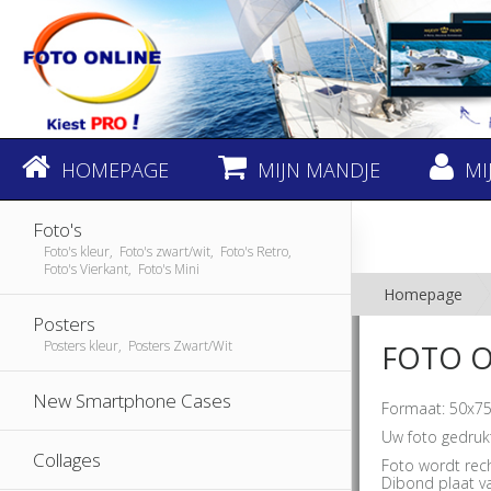
HOMEPAGE
MIJN MANDJE
MI
Foto's
Foto's kleur, Foto's zwart/wit, Foto's Retro,
Foto's Vierkant, Foto's Mini
Homepage
Posters
Posters kleur, Posters Zwart/Wit
FOTO O
New Smartphone Cases
Formaat: 50x75
Uw foto gedruk
Collages
Foto wordt rec
Dibond plaat v