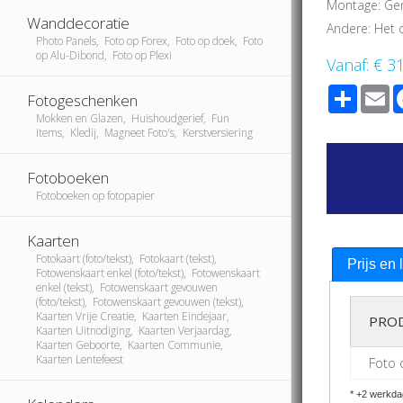
Montage: Ge
Wanddecoratie
Andere: Het 
Photo Panels, Foto op Forex, Foto op doek, Foto
op Alu-Dibond, Foto op Plexi
Vanaf:
€ 3
Share
E
Fotogeschenken
Mokken en Glazen, Huishoudgerief, Fun
Items, Kledij, Magneet Foto's, Kerstversiering
Fotoboeken
Fotoboeken op fotopapier
Kaarten
Fotokaart (foto/tekst), Fotokaart (tekst),
Prijs en 
Fotowenskaart enkel (foto/tekst), Fotowenskaart
enkel (tekst), Fotowenskaart gevouwen
(foto/tekst), Fotowenskaart gevouwen (tekst),
Kaarten Vrije Creatie, Kaarten Eindejaar,
PRO
Kaarten Uitnodiging, Kaarten Verjaardag,
Kaarten Geboorte, Kaarten Communie,
Kaarten Lentefeest
Foto
* +2 werkda