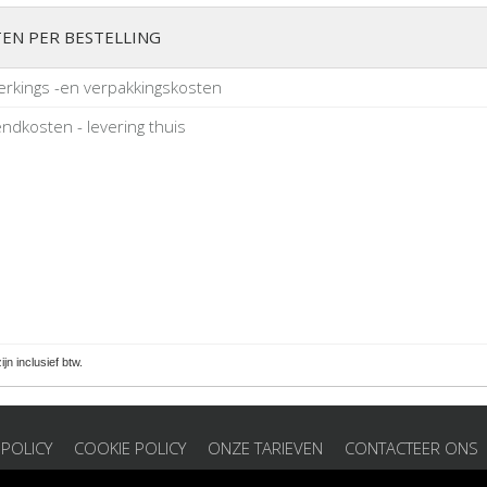
EN PER BESTELLING
rkings -en verpakkingskosten
ndkosten - levering thuis
zijn inclusief btw.
 POLICY
COOKIE POLICY
ONZE TARIEVEN
CONTACTEER ONS