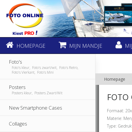
HOMEPAGE
MIJN MANDJE
MI
Foto's
Foto's kleur, Foto's zwart/wit, Foto's Retro,
Foto's Vierkant, Foto's Mini
Homepage
Posters
Posters kleur, Posters Zwart/Wit
FOTO 
New Smartphone Cases
Formaat: 20x
Materie: Men
Collages
Type: Gedruk