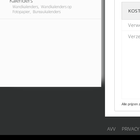
Kalenders
Wandkalenders, Wandkalenders op
KOST
Fotopapier, Bureaukalenders
Verwe
Verze
Alle prijzen 
AVV
PRIVACY