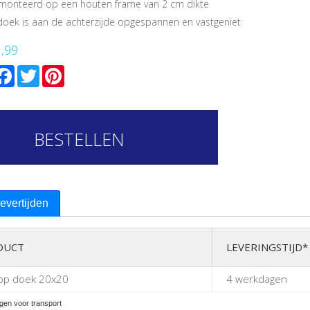
monteerd op een houten frame van 2 cm dikte
doek is aan de achterzijde opgespannen en vastgeniet
1,99
mail
Facebook
Twitter
Pinterest
BESTELLEN
levertijden
DUCT
LEVERINGSTIJD*
 op doek 20x20
4 werkdagen
gen voor transport