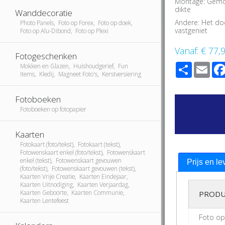
Montage: Gemo
dikte
Wanddecoratie
Andere: Het do
Photo Panels, Foto op Forex, Foto op doek,
vastgeniet
Foto op Alu-Dibond, Foto op Plexi
Vanaf:
€ 77,
Fotogeschenken
Share
Ema
Mokken en Glazen, Huishoudgerief, Fun
Items, Kledij, Magneet Foto's, Kerstversiering
Fotoboeken
Fotoboeken op fotopapier
Kaarten
Fotokaart (foto/tekst), Fotokaart (tekst),
Fotowenskaart enkel (foto/tekst), Fotowenskaart
enkel (tekst), Fotowenskaart gevouwen
Prijs en le
(foto/tekst), Fotowenskaart gevouwen (tekst),
Kaarten Vrije Creatie, Kaarten Eindejaar,
Kaarten Uitnodiging, Kaarten Verjaardag,
Kaarten Geboorte, Kaarten Communie,
PRODU
Kaarten Lentefeest
Foto o