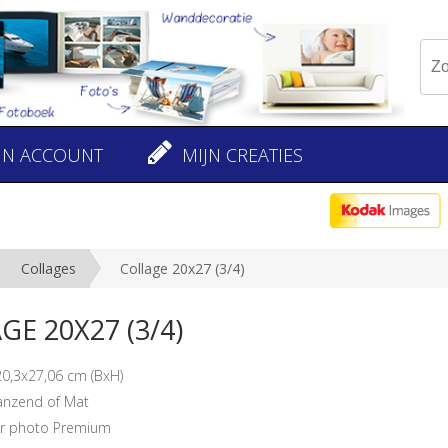
JN ACCOUNT
MIJN CREATIES
Collages
Collage 20x27 (3/4)
E 20X27 (3/4)
20,3x27,06 cm (BxH)
lanzend of Mat
er photo Premium