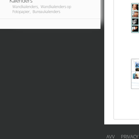
Kalenders
Wandkalenders, Wandkalenders op
Fotopapier, Bureaukalenders
AVV
PRIVACY