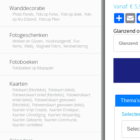
Vanaf:
€ 5,
Wanddecoratie
Photo Panels, Foto op Forex, Foto op doek, Foto
Share
E
op Alu-Dibond, Foto op Plexi
Glanzend o
Fotogeschenken
Mokken en Glazen, Huishoudgerief, Fun
Items, Kledij, Magneet Foto's, Kerstversiering
Fotoboeken
Fotoboeken op fotopapier
Kaarten
Fotokaart (foto/tekst), Fotokaart (tekst),
Fotowenskaart enkel (foto/tekst), Fotowenskaart
enkel (tekst), Fotowenskaart gevouwen
Thema's
(foto/tekst), Fotowenskaart gevouwen (tekst),
Kaarten Vrije Creatie, Kaarten Eindejaar,
Selectee
Kaarten Uitnodiging, Kaarten Verjaardag,
Kaarten Geboorte, Kaarten Communie,
Kaarten Lentefeest