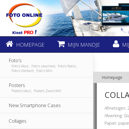
HOMEPAGE
MIJN MANDJE
MI
Foto's
Foto's kleur, Foto's zwart/wit, Foto's Retro,
Foto's Vierkant, Foto's Mini
Homepage
Posters
Posters kleur, Posters Zwart/Wit
COLLAG
New Smartphone Cases
Afmetingen: 
Afwerking: G
Collages
Papier: papi