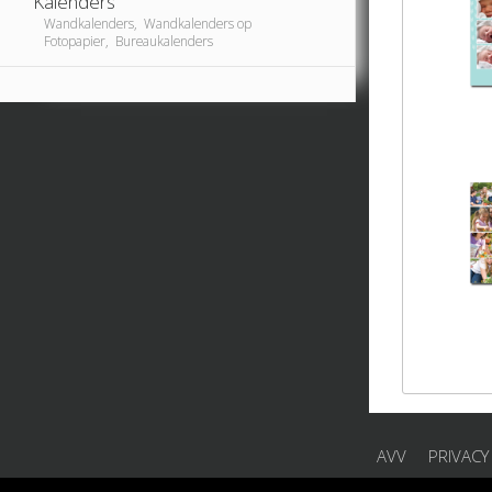
Kalenders
Wandkalenders, Wandkalenders op
Fotopapier, Bureaukalenders
AVV
PRIVACY