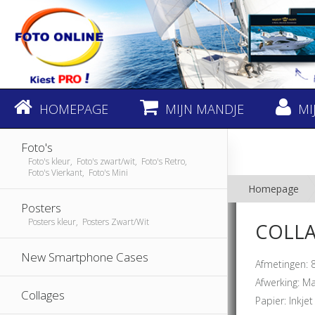
HOMEPAGE
MIJN MANDJE
MI
Foto's
Foto's kleur, Foto's zwart/wit, Foto's Retro,
Foto's Vierkant, Foto's Mini
Homepage
Posters
Posters kleur, Posters Zwart/Wit
COLLAG
New Smartphone Cases
Afmetingen: 
Afwerking: M
Collages
Papier: Inkjet