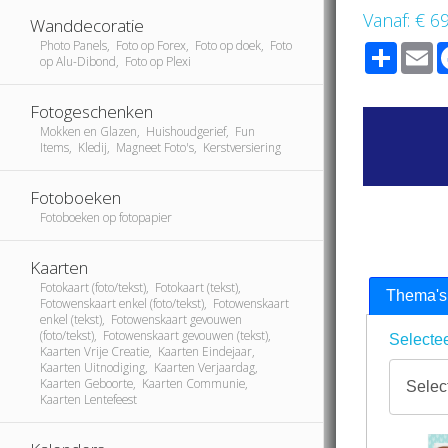
Vanaf:
€ 6
Wanddecoratie
Photo Panels, Foto op Forex, Foto op doek, Foto
Share
E
op Alu-Dibond, Foto op Plexi
Fotogeschenken
Mokken en Glazen, Huishoudgerief, Fun
Items, Kledij, Magneet Foto's, Kerstversiering
Fotoboeken
Fotoboeken op fotopapier
Kaarten
Fotokaart (foto/tekst), Fotokaart (tekst),
Thema's
Fotowenskaart enkel (foto/tekst), Fotowenskaart
enkel (tekst), Fotowenskaart gevouwen
(foto/tekst), Fotowenskaart gevouwen (tekst),
Selectee
Kaarten Vrije Creatie, Kaarten Eindejaar,
Kaarten Uitnodiging, Kaarten Verjaardag,
Kaarten Geboorte, Kaarten Communie,
Kaarten Lentefeest