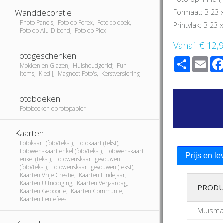
Wanddecoratie
Formaat: B 23 
Photo Panels, Foto op Forex, Foto op doek,
Printvlak: B 23
Foto op Alu-Dibond, Foto op Plexi
Vanaf:
€ 12,
Fotogeschenken
Share
Ema
Mokken en Glazen, Huishoudgerief, Fun
Items, Kledij, Magneet Foto's, Kerstversiering
Fotoboeken
Fotoboeken op fotopapier
Kaarten
Fotokaart (foto/tekst), Fotokaart (tekst),
Fotowenskaart enkel (foto/tekst), Fotowenskaart
Prijs en le
enkel (tekst), Fotowenskaart gevouwen
(foto/tekst), Fotowenskaart gevouwen (tekst),
Kaarten Vrije Creatie, Kaarten Eindejaar,
Kaarten Uitnodiging, Kaarten Verjaardag,
PRODU
Kaarten Geboorte, Kaarten Communie,
Kaarten Lentefeest
Muisma