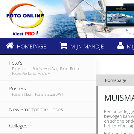
HOMEPAGE
MIJN MANDJE
MI
Foto's
Foto's kleur, Foto's zwart/wit, Foto's Retro,
Foto's Vierkant, Foto's Mini
Homepage
Posters
Posters kleur, Posters Zwart/Wit
MUISM
New Smartphone Cases
Een onderlegge
bewogen kan wo
en schone onde
Collages
het comfort bij
Foto op linnen,