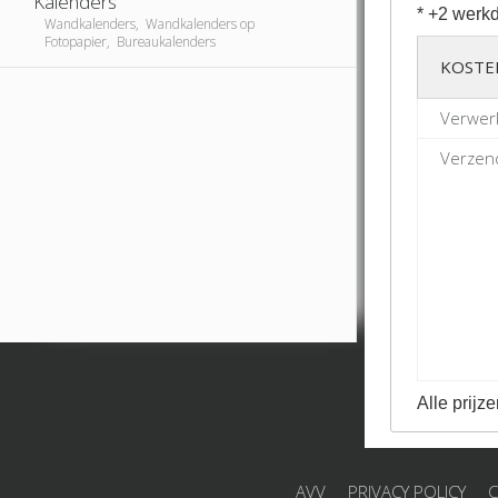
Kalenders
* +2 werkd
Wandkalenders, Wandkalenders op
Fotopapier, Bureaukalenders
KOSTE
Verwerk
Verzend
Alle prijze
AVV
PRIVACY POLICY
C