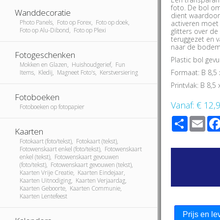
foto. De bol o
Wanddecoratie
dient waardoor d
Photo Panels, Foto op Forex, Foto op doek,
activeren moet
Foto op Alu-Dibond, Foto op Plexi
glitters over d
teruggezet en v
naar de bodem
Fotogeschenken
Plastic bol gev
Mokken en Glazen, Huishoudgerief, Fun
Formaat: B 8,5
Items, Kledij, Magneet Foto's, Kerstversiering
Printvlak: B 8,5
Fotoboeken
Vanaf:
€ 12,
Fotoboeken op fotopapier
Share
Ema
Kaarten
Fotokaart (foto/tekst), Fotokaart (tekst),
Fotowenskaart enkel (foto/tekst), Fotowenskaart
enkel (tekst), Fotowenskaart gevouwen
(foto/tekst), Fotowenskaart gevouwen (tekst),
Kaarten Vrije Creatie, Kaarten Eindejaar,
Kaarten Uitnodiging, Kaarten Verjaardag,
Kaarten Geboorte, Kaarten Communie,
Kaarten Lentefeest
Prijs en le