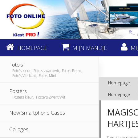
HOMEPAGE
MIJN MANDJE
MI
Foto's
Foto's kleur, Foto's zwart/wit, Foto's Retro,
Foto's Vierkant, Foto's Mini
Homepage
Posters
Homepage
Posters kleur, Posters Zwart/Wit
MAGISC
New Smartphone Cases
HARTJE
Collages
Een transparan