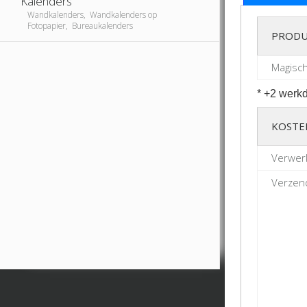
Kalenders
Wandkalenders, Wandkalenders op
Fotopapier, Bureaukalenders
PRODU
Magisch
* +2 werkd
KOSTE
Verwerk
Verzend