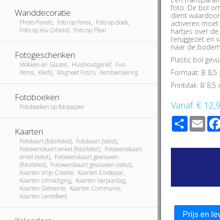
foto. De bol o
Wanddecoratie
dient waardoor 
Photo Panels, Foto op Forex, Foto op doek,
activeren moet
Foto op Alu-Dibond, Foto op Plexi
hartjes over de
teruggezet en v
naar de bodem
Fotogeschenken
Plastic bol gev
Mokken en Glazen, Huishoudgerief, Fun
Formaat: B 8,5
Items, Kledij, Magneet Foto's, Kerstversiering
Printvlak: B 8,5
Fotoboeken
Vanaf:
€ 12,
Fotoboeken op fotopapier
Share
Ema
Kaarten
Fotokaart (foto/tekst), Fotokaart (tekst),
Fotowenskaart enkel (foto/tekst), Fotowenskaart
enkel (tekst), Fotowenskaart gevouwen
(foto/tekst), Fotowenskaart gevouwen (tekst),
Kaarten Vrije Creatie, Kaarten Eindejaar,
Kaarten Uitnodiging, Kaarten Verjaardag,
Kaarten Geboorte, Kaarten Communie,
Kaarten Lentefeest
Prijs en le