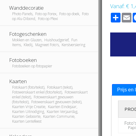
Vanaf:
€ 1,
Wanddecoratie
Photo Panels, Foto op Forex, Foto op doek, Foto
Share
E
op Alu-Dibond, Foto op Plexi
Fotogeschenken
Mokken en Glazen, Huishoudgerief, Fun
Items, Kledij, Magneet Foto's, Kerstversiering
Fotoboeken
Fotoboeken op fotopapier
Kaarten
Fotokaart (foto/tekst), Fotokaart (tekst),
Prijs en 
Fotowenskaart enkel (foto/tekst), Fotowenskaart
enkel (tekst), Fotowenskaart gevouwen
(foto/tekst), Fotowenskaart gevouwen (tekst),
Kaarten Vrije Creatie, Kaarten Eindejaar,
PRO
Kaarten Uitnodiging, Kaarten Verjaardag,
Kaarten Geboorte, Kaarten Communie,
Kaarten Lentefeest
Foto'
Papie