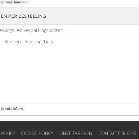
gen voor transport
EN PER BESTELLING
rkings -en verpakkingskosten
ndkosten - levering thuis
zijn inclusief btw.
 POLICY
COOKIE POLICY
ONZE TARIEVEN
CONTACTEER ONS