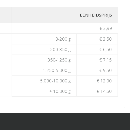
EENHEIDSPRIJS
€ 3,99
0-200 g
€ 3,50
200-350 g
€ 6,50
350-1250 g
€ 7,15
1.250-5.000 g
€ 9,50
5.000-10.000 g
€ 12,00
+ 10.000 g
€ 14,50