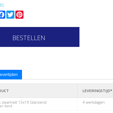
45
mail
Facebook
Twitter
Pinterest
BESTELLEN
levertijden
DUCT
LEVERINGSTIJD*
s zwart/wit 13x19 Glanzend
4 werkdagen
r: Rand