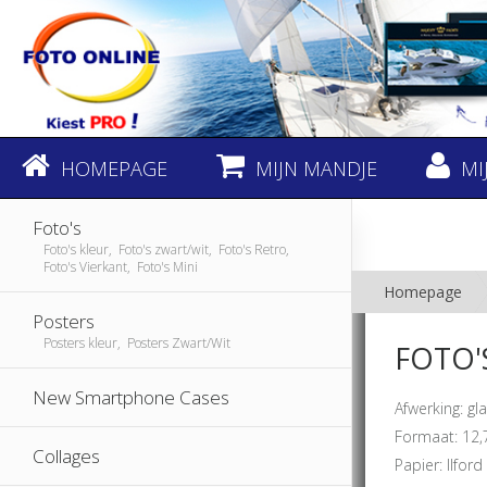
HOMEPAGE
MIJN MANDJE
MI
Foto's
Foto's kleur, Foto's zwart/wit, Foto's Retro,
Foto's Vierkant, Foto's Mini
Homepage
Posters
Posters kleur, Posters Zwart/Wit
FOTO'
New Smartphone Cases
Afwerking: gl
Formaat: 12,
Collages
Papier: Ilford