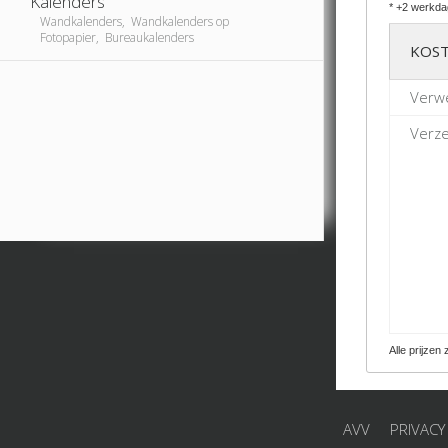
Kalenders
* +2 werkda
Wandkalenders, Wandkalenders op
Fotopapier, Bureaukalenders
KOST
Verwe
Verze
Alle prijzen 
AVV
PRIVACY