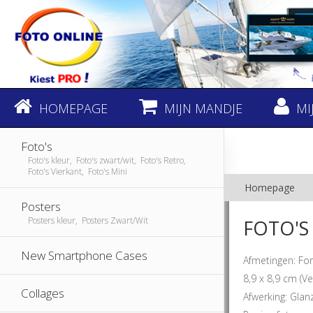
HOMEPAGE
MIJN MANDJE
MI
Foto's
Foto's kleur, Foto's zwart/wit, Foto's Retro,
Foto's Vierkant, Foto's Mini
Homepage
Posters
Posters kleur, Posters Zwart/Wit
FOTO'S
New Smartphone Cases
Afmetingen: Fo
8,9 x 8,9 cm (V
Collages
Afwerking: Glan