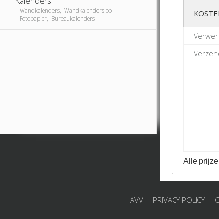
Kalenders
Wandkalenders, Wandkalenders op
KOSTE
Fotopapier, Bureaukalenders
Verwerk
Verzend
Alle prijze
AVV
PRIVACY POLICY
C