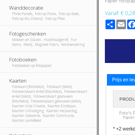
Papier: fotopap
Wanddecoratie
Vanaf:
€ 0,2
Photo Panels, Foto op Forex, Foto op doek,
Foto op Alu-Dibond, Foto op Plexi
Share
Ema
Fotogeschenken
Mokken en Glazen, Huishoudgerief, Fun
Items, Kledij, Magneet Foto's, Kerstversiering
Fotoboeken
Fotoboeken op fotopapier
Kaarten
Prijs en le
Fotokaart (foto/tekst), Fotokaart (tekst),
Fotowenskaart enkel (foto/tekst), Fotowenskaart
enkel (tekst), Fotowenskaart gevouwen
PRODU
(foto/tekst), Fotowenskaart gevouwen (tekst),
Kaarten Vrije Creatie, Kaarten Eindejaar,
Kaarten Uitnodiging, Kaarten Verjaardag,
Foto's 
Kaarten Geboorte, Kaarten Communie,
Papier: 
Kaarten Lentefeest
* +2 werkd