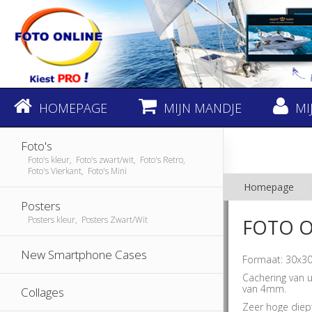
HOMEPAGE
MIJN MANDJE
MI
Foto's
Foto's kleur, Foto's zwart/wit, Foto's Retro,
Foto's Vierkant, Foto's Mini
Homepage
Posters
Posters kleur, Posters Zwart/Wit
FOTO O
New Smartphone Cases
Formaat: 30x30
Cachering van u
van 4mm.
Collages
Zeer hoge diept