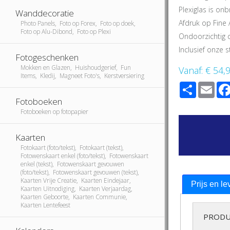
Plexiglas is onb
Wanddecoratie
Afdruk op Fine 
Photo Panels, Foto op Forex, Foto op doek,
Foto op Alu-Dibond, Foto op Plexi
Ondoorzichtig 
Inclusief onze
Fotogeschenken
Mokken en Glazen, Huishoudgerief, Fun
Vanaf:
€ 54,
Items, Kledij, Magneet Foto's, Kerstversiering
Share
Ema
Fotoboeken
Fotoboeken op fotopapier
Kaarten
Fotokaart (foto/tekst), Fotokaart (tekst),
Fotowenskaart enkel (foto/tekst), Fotowenskaart
enkel (tekst), Fotowenskaart gevouwen
(foto/tekst), Fotowenskaart gevouwen (tekst),
Kaarten Vrije Creatie, Kaarten Eindejaar,
Prijs en le
Kaarten Uitnodiging, Kaarten Verjaardag,
Kaarten Geboorte, Kaarten Communie,
Kaarten Lentefeest
PRODU