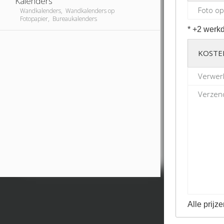
Kalenders
Foto op
Wandkalenders, Wandkalenders op
Fotopapier, Bureaukalenders
* +2 werkd
KOSTE
Verwerk
Verzend
Alle prijze