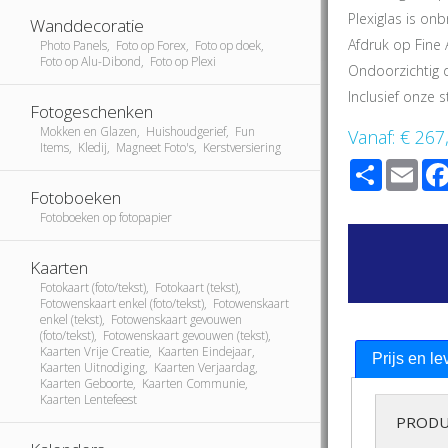
Plexiglas is onb
Wanddecoratie
Afdruk op Fine 
Photo Panels, Foto op Forex, Foto op doek,
Foto op Alu-Dibond, Foto op Plexi
Ondoorzichtig 
Inclusief onze
Fotogeschenken
Mokken en Glazen, Huishoudgerief, Fun
Vanaf:
€ 267
Items, Kledij, Magneet Foto's, Kerstversiering
Share
Ema
Fotoboeken
Fotoboeken op fotopapier
Kaarten
Fotokaart (foto/tekst), Fotokaart (tekst),
Fotowenskaart enkel (foto/tekst), Fotowenskaart
enkel (tekst), Fotowenskaart gevouwen
(foto/tekst), Fotowenskaart gevouwen (tekst),
Kaarten Vrije Creatie, Kaarten Eindejaar,
Prijs en le
Kaarten Uitnodiging, Kaarten Verjaardag,
Kaarten Geboorte, Kaarten Communie,
Kaarten Lentefeest
PRODU