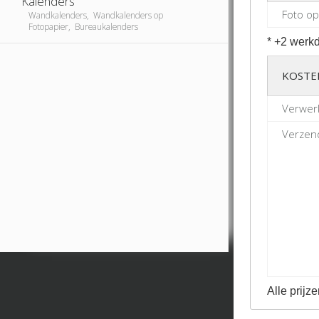
Kalenders
Foto op
Wandkalenders, Wandkalenders op
Fotopapier, Bureaukalenders
* +2 werkd
KOSTE
Verwerk
Verzend
Alle prijze