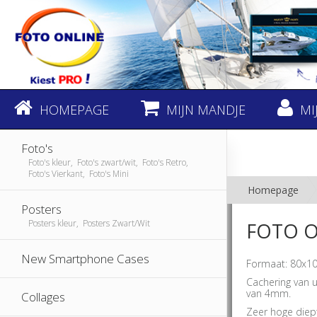
HOMEPAGE
MIJN MANDJE
MI
Foto's
Foto's kleur, Foto's zwart/wit, Foto's Retro,
Foto's Vierkant, Foto's Mini
Homepage
Posters
Posters kleur, Posters Zwart/Wit
FOTO O
New Smartphone Cases
Formaat: 80x10
Cachering van u
van 4mm.
Collages
Zeer hoge diept