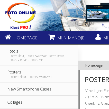
HOMEPAGE
MIJN MANDJE
MI
Foto's
Foto's kleur, Foto's zwart/wit, Foto's Retro,
Foto's Vierkant, Foto's Mini
Homepage
Posters
Posters kleur, Posters Zwart/Wit
POSTER 
New Smartphone Cases
Afmetingen: F
20,3 x 27,06 cm
Collages
Afwerking: Glan