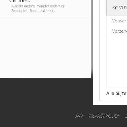
Kalenders
Wandkalenders, Wandkalenders op
KOSTE
Fotopapier, Bureaukalenders
Verwerk
Verzend
Alle prijze
AVV
PRIVACY POLICY
C