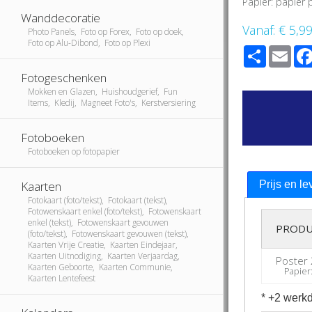
Papier: papier
Wanddecoratie
Vanaf:
€ 5,9
Photo Panels, Foto op Forex, Foto op doek,
Foto op Alu-Dibond, Foto op Plexi
Share
Ema
Fotogeschenken
Mokken en Glazen, Huishoudgerief, Fun
Items, Kledij, Magneet Foto's, Kerstversiering
Fotoboeken
Fotoboeken op fotopapier
Kaarten
Prijs en le
Fotokaart (foto/tekst), Fotokaart (tekst),
Fotowenskaart enkel (foto/tekst), Fotowenskaart
enkel (tekst), Fotowenskaart gevouwen
PRODU
(foto/tekst), Fotowenskaart gevouwen (tekst),
Kaarten Vrije Creatie, Kaarten Eindejaar,
Kaarten Uitnodiging, Kaarten Verjaardag,
Poster 
Kaarten Geboorte, Kaarten Communie,
Papier: 
Kaarten Lentefeest
* +2 werkd