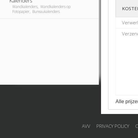
Kalenders
Wandkalenders, Wandkalenders op
KOSTE
Fotopapier, Bureaukalenders
Verwerk
Verzend
Alle prijze
AVV
PRIVACY POLICY
C