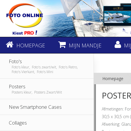
HOMEPAGE
MIJN MANDJE
MI
Foto's
Foto's kleur, Foto's zwart/wit, Foto's Retro,
Foto's Vierkant, Foto's Mini
Homepage
Posters
Posters kleur, Posters Zwart/Wit
POSTER 
New Smartphone Cases
Afmetingen: F
30,5 x 30,5 cm 
Collages
Afwerking: Glan