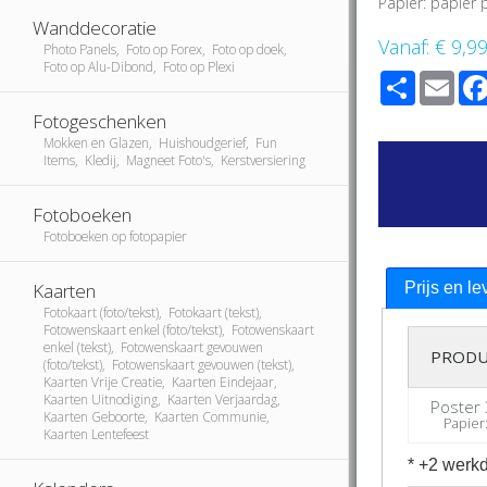
Papier: papier
Wanddecoratie
Vanaf:
€ 9,9
Photo Panels, Foto op Forex, Foto op doek,
Foto op Alu-Dibond, Foto op Plexi
Share
Ema
Fotogeschenken
Mokken en Glazen, Huishoudgerief, Fun
Items, Kledij, Magneet Foto's, Kerstversiering
Fotoboeken
Fotoboeken op fotopapier
Kaarten
Prijs en le
Fotokaart (foto/tekst), Fotokaart (tekst),
Fotowenskaart enkel (foto/tekst), Fotowenskaart
enkel (tekst), Fotowenskaart gevouwen
PRODU
(foto/tekst), Fotowenskaart gevouwen (tekst),
Kaarten Vrije Creatie, Kaarten Eindejaar,
Kaarten Uitnodiging, Kaarten Verjaardag,
Poster 
Kaarten Geboorte, Kaarten Communie,
Papier: 
Kaarten Lentefeest
* +2 werkd