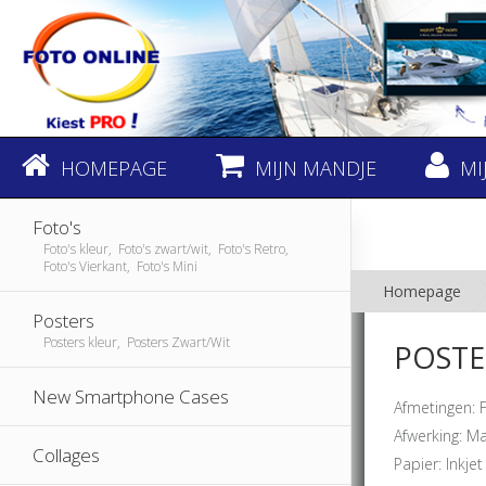
HOMEPAGE
MIJN MANDJE
MI
Foto's
Foto's kleur, Foto's zwart/wit, Foto's Retro,
Foto's Vierkant, Foto's Mini
Homepage
Posters
Posters kleur, Posters Zwart/Wit
POSTE
New Smartphone Cases
Afmetingen: 
Afwerking: M
Collages
Papier: Inkjet