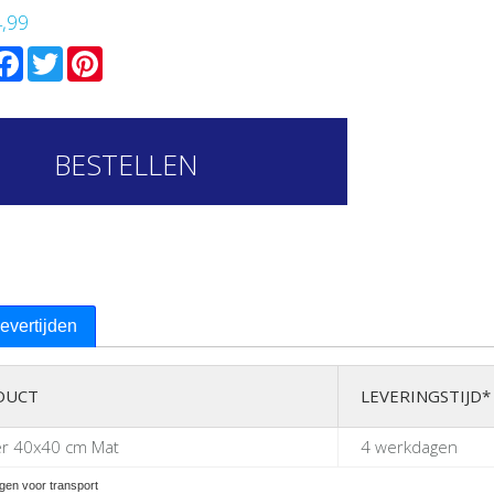
4,99
mail
Facebook
Twitter
Pinterest
BESTELLEN
levertijden
DUCT
LEVERINGSTIJD*
er 40x40 cm Mat
4 werkdagen
gen voor transport