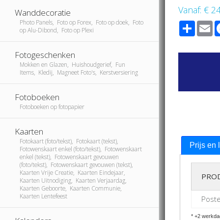
Vanaf:
€ 2
Wanddecoratie
Photo Panels, Foto op Forex, Foto op doek, Foto
Share
E
op Alu-Dibond, Foto op Plexi
Fotogeschenken
Mokken en Glazen, Huishoudgerief, Fun
Items, Kledij, Magneet Foto's, Kerstversiering
Fotoboeken
Fotoboeken op fotopapier
Kaarten
Fotokaart (foto/tekst), Fotokaart (tekst),
Prijs en 
Fotowenskaart enkel (foto/tekst), Fotowenskaart
enkel (tekst), Fotowenskaart gevouwen
(foto/tekst), Fotowenskaart gevouwen (tekst),
Kaarten Vrije Creatie, Kaarten Eindejaar,
PRO
Kaarten Uitnodiging, Kaarten Verjaardag,
Kaarten Geboorte, Kaarten Communie,
Kaarten Lentefeest
Post
* +2 werkda