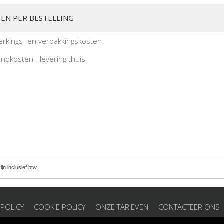
EN PER BESTELLING
rkings -en verpakkingskosten
ndkosten - levering thuis
zijn inclusief btw.
 POLICY
COOKIE POLICY
ONZE TARIEVEN
CONTACTEER ONS