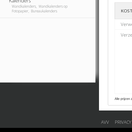
Kalenders
Wandkalenders, Wandkalenders op
KOST
Fotopapier, Bureaukalenders
Verwe
Verze
Alle prijzen 
AVV
PRIVACY