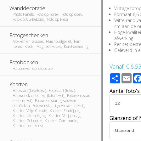
Wanddecoratie
Vintage fotop
Formaat 8,6 x
Photo Panels, Foto op Forex, Foto op doek,
Foto op Alu-Dibond, Foto op Plexi
Witte rand v
cm aan de on
Hoge kwalite
Fotogeschenken
afwerking
Mokken en Glazen, Huishoudgerief, Fun
Per set best
Items, Kledij, Magneet Foto's, Kerstversiering
Geleverd in 
Fotoboeken
Vanaf:
€ 6,5
Fotoboeken op fotopapier
Share
Ema
Kaarten
Aantal foto's
Fotokaart (foto/tekst), Fotokaart (tekst),
Fotowenskaart enkel (foto/tekst), Fotowenskaart
enkel (tekst), Fotowenskaart gevouwen
(foto/tekst), Fotowenskaart gevouwen (tekst),
Kaarten Vrije Creatie, Kaarten Eindejaar,
Kaarten Uitnodiging, Kaarten Verjaardag,
Glanzend of 
Kaarten Geboorte, Kaarten Communie,
Kaarten Lentefeest