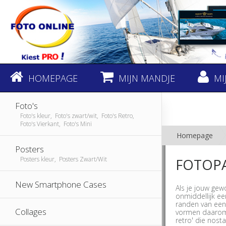
HOMEPAGE
MIJN MANDJE
MI
Foto's
Foto's kleur, Foto's zwart/wit, Foto's Retro,
Foto's Vierkant, Foto's Mini
Homepage
Posters
Posters kleur, Posters Zwart/Wit
FOTOPA
New Smartphone Cases
Als je jouw gew
onmiddellijk ee
randen van een 
Collages
vormen daarom 
retro' die nosta