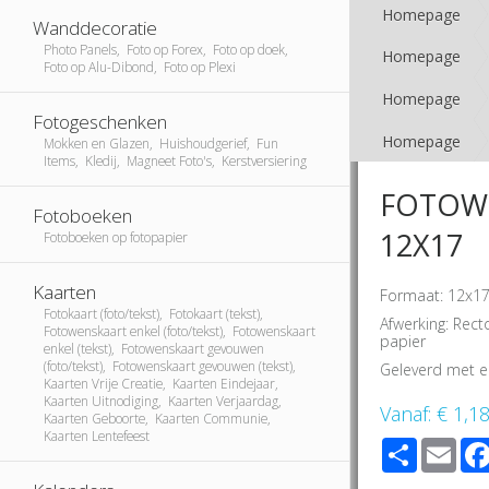
Homepage
Wanddecoratie
Photo Panels, Foto op Forex, Foto op doek,
Homepage
Foto op Alu-Dibond, Foto op Plexi
Homepage
Fotogeschenken
Homepage
Mokken en Glazen, Huishoudgerief, Fun
Items, Kledij, Magneet Foto's, Kerstversiering
FOTOW
Fotoboeken
12X17
Fotoboeken op fotopapier
Kaarten
Formaat: 12x17
Fotokaart (foto/tekst), Fotokaart (tekst),
Afwerking: Rect
Fotowenskaart enkel (foto/tekst), Fotowenskaart
papier
enkel (tekst), Fotowenskaart gevouwen
(foto/tekst), Fotowenskaart gevouwen (tekst),
Geleverd met e
Kaarten Vrije Creatie, Kaarten Eindejaar,
Kaarten Uitnodiging, Kaarten Verjaardag,
Vanaf:
€ 1,1
Kaarten Geboorte, Kaarten Communie,
Kaarten Lentefeest
Share
Ema