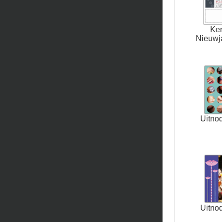
Ker
Nieuwja
Uitno
Uitno