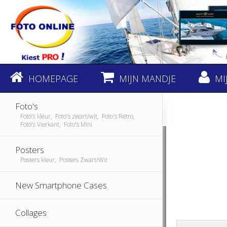
HOMEPAGE
MIJN MANDJE
MI
Foto's
Foto's kleur, Foto's zwart/wit, Foto's Retro,
Foto's Vierkant, Foto's Mini
Posters
Posters kleur, Posters Zwart/Wit
New Smartphone Cases
Collages