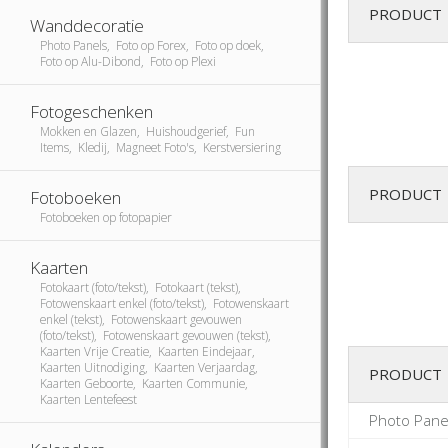
PRODUCT
Wanddecoratie
Photo Panels, Foto op Forex, Foto op doek,
Foto op Alu-Dibond, Foto op Plexi
Fotogeschenken
Mokken en Glazen, Huishoudgerief, Fun
Items, Kledij, Magneet Foto's, Kerstversiering
PRODUCT
Fotoboeken
Fotoboeken op fotopapier
Kaarten
Fotokaart (foto/tekst), Fotokaart (tekst),
Fotowenskaart enkel (foto/tekst), Fotowenskaart
enkel (tekst), Fotowenskaart gevouwen
(foto/tekst), Fotowenskaart gevouwen (tekst),
Kaarten Vrije Creatie, Kaarten Eindejaar,
Kaarten Uitnodiging, Kaarten Verjaardag,
PRODUCT
Kaarten Geboorte, Kaarten Communie,
Kaarten Lentefeest
Photo Pane