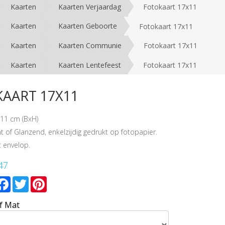
Kaarten
Kaarten Verjaardag
Fotokaart 17x11
Kaarten
Kaarten Geboorte
Fotokaart 17x11
Kaarten
Kaarten Communie
Fotokaart 17x11
Kaarten
Kaarten Lentefeest
Fotokaart 17x11
AART 17X11
11 cm (BxH)
t of Glanzend, enkelzijdig gedrukt op fotopapier.
 envelop.
47
mail
Facebook
Twitter
Pinterest
f Mat