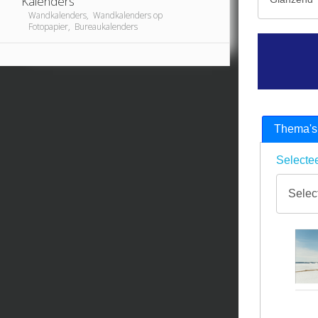
Kalenders
Wandkalenders, Wandkalenders op
Fotopapier, Bureaukalenders
Thema's
Selectee