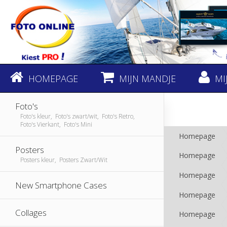
HOMEPAGE
MIJN MANDJE
MI
Foto's
Foto's kleur, Foto's zwart/wit, Foto's Retro,
Foto's Vierkant, Foto's Mini
Homepage
Posters
Homepage
Posters kleur, Posters Zwart/Wit
Homepage
New Smartphone Cases
Homepage
Collages
Homepage