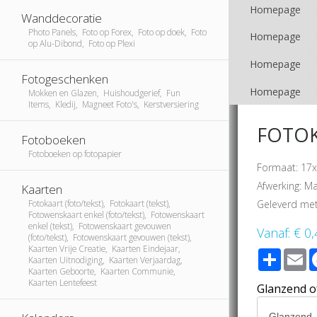
Homepage
Wanddecoratie
Photo Panels, Foto op Forex, Foto op doek, Foto
Homepage
op Alu-Dibond, Foto op Plexi
Homepage
Fotogeschenken
Homepage
Mokken en Glazen, Huishoudgerief, Fun
Items, Kledij, Magneet Foto's, Kerstversiering
FOTOK
Fotoboeken
Fotoboeken op fotopapier
Formaat: 17x
Afwerking: Ma
Kaarten
Geleverd met
Fotokaart (foto/tekst), Fotokaart (tekst),
Fotowenskaart enkel (foto/tekst), Fotowenskaart
enkel (tekst), Fotowenskaart gevouwen
Vanaf:
€ 0,
(foto/tekst), Fotowenskaart gevouwen (tekst),
Kaarten Vrije Creatie, Kaarten Eindejaar,
Share
E
Kaarten Uitnodiging, Kaarten Verjaardag,
Kaarten Geboorte, Kaarten Communie,
Kaarten Lentefeest
Glanzend o